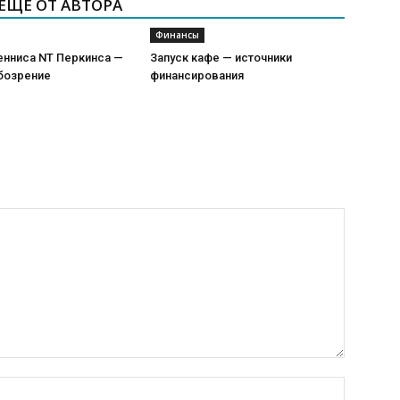
ЕЩЕ ОТ АВТОРА
Финансы
енниса NT Перкинса —
Запуск кафе — источники
бозрение
финансирования