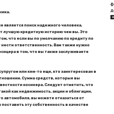
ф
д
ника.
Ф
е является поиск надежного человека,
т лучшую кредитную историю чем вы. Это
ом, что если вы по умолчанию по кредиту по
т нести ответственность. Вам также нужно
осицера в том, что вы также заслуживаете
упругом или кем-то еще, кто заинтересован в
тношении. Сумма средств, которые вы
овестности косинера. Следует отметить, что
такой как недвижимость, акции и облигации,
о автомобиля, вы можете отказаться от
ы поставить эту собственность в качестве