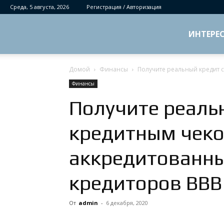
Среда, 5 августа, 2026
Регистрация / Авторизация
ИНТЕРЕ
Домой
Финансы
Получите реальный кредит 
Финансы
Получите реаль
кредитным чеко
аккредитованны
кредиторов BBB
От
admin
-
6 декабря, 2020