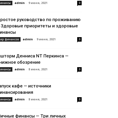
admin
-
9 июня, 2021
инансы
0
ростое руководство по проживанию
 Здоровые приоритеты и здоровые
инансы
admin
-
9 июня, 2021
ир финансов
0
 шторм Денниса NT Перкинса —
нижное обозрение
admin
-
8 июня, 2021
инансы
0
апуск кафе — источники
инансирования
admin
-
8 июня, 2021
инансы
0
ичные финансы — Три личных