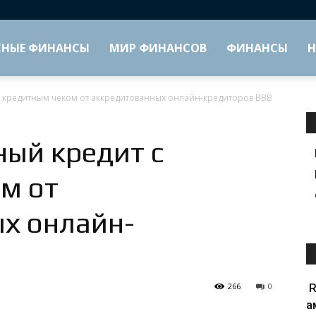
СНЫЕ ФИНАНСЫ
МИР ФИНАНСОВ
ФИНАНСЫ
Н
с кредитным чеком от аккредитованных онлайн-кредиторов BBB
ный кредит с
м от
х онлайн-
266
0
R
а