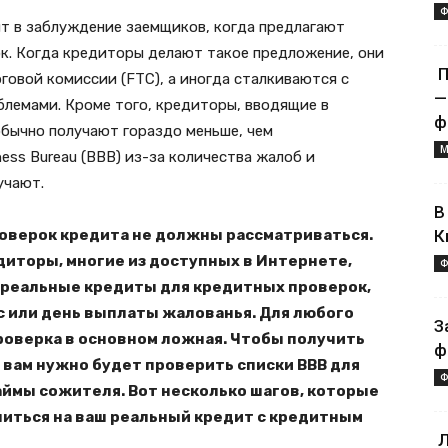
Ф
т в заблуждение заемщиков, когда предлагают
к. Когда кредиторы делают такое предложение, они
П
овой комиссии (FTC), а иногда сталкиваются с
—
лемами. Кроме того, кредиторы, вводящие в
ф
бычно получают гораздо меньше, чем
М
ss Bureau (BBB) ​​из-за количества жалоб и
учают.
В
оверок кредита не должны рассматриваться.
К
диторы, многие из доступных в Интернете,
Ф
реальные кредиты для кредитных проверок,
 или день выплаты жалованья. Для любого
З
роверка в основном ложная. Чтобы получить
ф
 вам нужно будет проверить списки BBB для
Ф
ймы сожителя. Вот несколько шагов, которые
иться на ваш реальный кредит с кредитным
Л