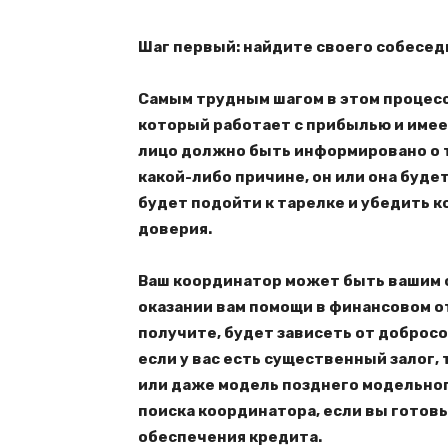
Шаг первый: найдите своего собесед
Самым трудным шагом в этом процесс
который работает с прибылью и имее
лицо должно быть информировано о т
какой-либо причине, он или она буде
будет подойти к тарелке и убедить к
доверия.
Ваш координатор может быть вашим с
оказании вам помощи в финансовом о
получите, будет зависеть от доброс
если у вас есть существенный залог, 
или даже модель позднего модельног
поиска координатора, если вы готов
обеспечения кредита.