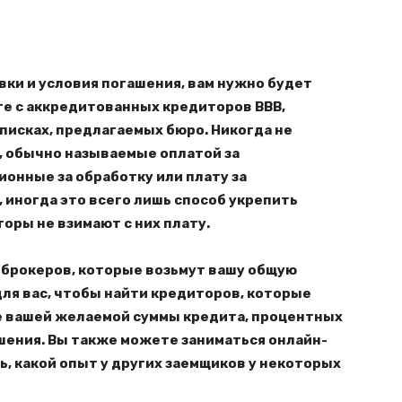
ки и условия погашения, вам нужно будет
те с аккредитованных кредиторов BBB,
писках, предлагаемых бюро. Никогда не
, обычно называемые оплатой за
онные за обработку или плату за
 иногда это всего лишь способ укрепить
оры не взимают с них плату.
-брокеров, которые возьмут вашу общую
для вас, чтобы найти кредиторов, которые
е вашей желаемой суммы кредита, процентных
шения. Вы также можете заниматься онлайн-
, какой опыт у других заемщиков у некоторых