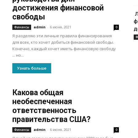
достижения финансовой
Л
свободы
ф
admin
-
6 июня, 2021
Финансы
0
д
Я разделяю эти личные правила финансирования
Ф
для всех, кто хочет добиться финансовой свободы.
Конечно, каждый хочет иметь финансовую свободу
... но...
Узнать больше
Какова общая
необеспеченная
ответственность
правительства США?
admin
-
6 июня, 2021
Финансы
0