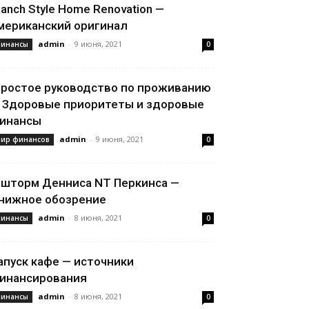
anch Style Home Renovation —
мериканский оригинал
admin
-
9 июня, 2021
инансы
0
ростое руководство по проживанию
 Здоровые приоритеты и здоровые
инансы
admin
-
9 июня, 2021
ир финансов
0
 шторм Денниса NT Перкинса —
нижное обозрение
admin
-
8 июня, 2021
инансы
0
апуск кафе — источники
инансирования
admin
-
8 июня, 2021
инансы
0