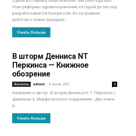
Одной из главных политических тем 2009 года был
план реформы здравоохранения, который до сих пор
разрабатывается Конгрессом. Из-за громких
дебатов о плане граждане...
Узнать больше
В шторм Денниса NT
Перкинса — Книжное
обозрение
admin
-
8 июня, 2021
Финансы
0
Название и автор : В шторм Денниса Н. Т. Перкинса с
Джиллиан Б. Мерфи Краткое содержание : Две книги
в...
Узнать больше