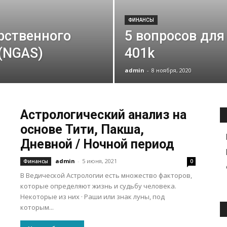
ФИНАНСЫ
рственного
5 вопросов для
(NGAS)
401k
admin
-
8 ноября, 2020
Астрологический анализ на
основе Тити, Пакша,
Дневной / Ночной период
admin
-
5 июня, 2021
Финансы
0
В Ведической Астрологии есть множество факторов,
которые определяют жизнь и судьбу человека.
Некоторые из них · Раши или знак луны, под
которым...