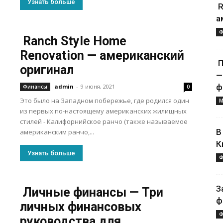
Узнать больше
R
а
Ф
Ranch Style Home
Renovation — американский
П
оригинал
—
ф
admin
-
9 июня, 2021
Финансы
0
Это было на Западном побережье, где родился один
М
из первых по-настоящему американских жилищных
стилей - Калифорнийское ранчо (также называемое
В
американским ранчо,...
К
Узнать больше
Ф
З
Личные финансы — Три
ф
личных финансовых
Ф
руководства для