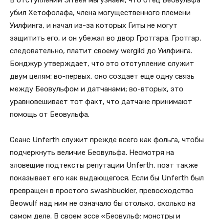
В отступлении Эггвея мы узнаем, что отец Беовульфа
убил Хетофолафа, члена могущественного племени
Уилфинга, и начал из-за которых Гиты не могут
защитить его, и он убежал во двор Гротгара. Гротгар,
следовательно, платит своему wergild до Уилфинга.
Бонджур утверждает, что это отступление служит
двум целям: во-первых, оно создает еще одну связь
между Беовульфом и датчанами; во-вторых, это
уравновешивает тот факт, что датчане принимают
помощь от Беовульфа.
Сеанс Unferth служит прежде всего как фольга, чтобы
подчеркнуть величие Беовульфа. Несмотря на
зловещие подтексты репутации Unferth, поэт также
показывает его как выдающегося. Если бы Unferth был
превращен в простого swashbuckler, превосходство
Beowulf над ним не означало бы столько, сколько на
самом деле. В своем эссе «Беовульф: монстры и