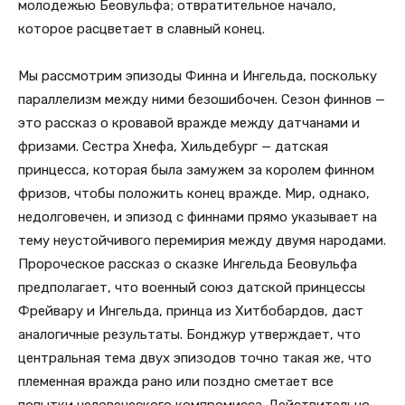
молодежью Беовульфа; отвратительное начало,
которое расцветает в славный конец.
Мы рассмотрим эпизоды Финна и Ингельда, поскольку
параллелизм между ними безошибочен. Сезон финнов —
это рассказ о кровавой вражде между датчанами и
фризами. Сестра Хнефа, Хильдебург — датская
принцесса, которая была замужем за королем финном
фризов, чтобы положить конец вражде. Мир, однако,
недолговечен, и эпизод с финнами прямо указывает на
тему неустойчивого перемирия между двумя народами.
Пророческое рассказ о сказке Ингельда Беовульфа
предполагает, что военный союз датской принцессы
Фрейвару и Ингельда, принца из Хитбобардов, даст
аналогичные результаты. Бонджур утверждает, что
центральная тема двух эпизодов точно такая же, что
племенная вражда рано или поздно сметает все