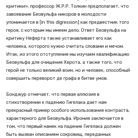
критики», профессор Ж.Р.Р. Толкин предполагает, что
завоевание Беовульфа никоров в молодости
упоминается в [in this digression] как предвестник того
героя, с которым мы имеем дело. Ответ Беовульфа на
критику Неферта также устанавливает его как
человека, которого нужно считать словами и мечом.
Итак, из этого отступления мы изучаем квалификацию
Беовульфа для очищения Херота, а также того, что
герой не только великий воин, но и человек, способный
совершить переворот де графа в битве умов.
Бонджур отмечает, что первая аллюзия в
стихотворении к падению Гигелака дает нам
прекрасный пример особого использования контраста,
характерного для Беовульфа. Ирония заключается в
том, что первый намек на падение Гигелака должен
быть вызван описанием сокровищ, переданных