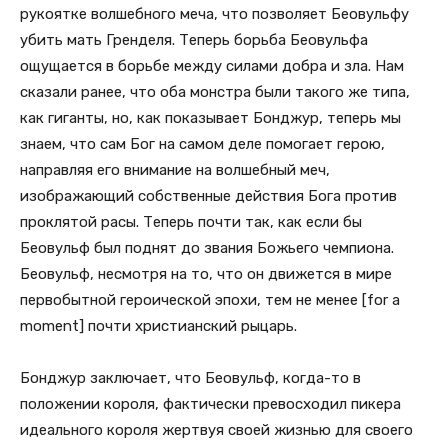
рукоятке волшебного меча, что позволяет Беовульфу
убить мать Гренделя. Теперь борьба Беовульфа
ощущается в борьбе между силами добра и зла. Нам
сказали ранее, что оба монстра были такого же типа,
как гиганты, но, как показывает Бонджур, теперь мы
знаем, что сам Бог на самом деле помогает герою,
направляя его внимание на волшебный меч,
изображающий собственные действия Бога против
проклятой расы. Теперь почти так, как если бы
Беовульф был поднят до звания Божьего чемпиона.
Беовульф, несмотря на то, что он движется в мире
первобытной героической эпохи, тем не менее [for a
moment] почти христианский рыцарь.
Бонджур заключает, что Беовульф, когда-то в
положении короля, фактически превосходил пикера
идеального короля жертвуя своей жизнью для своего