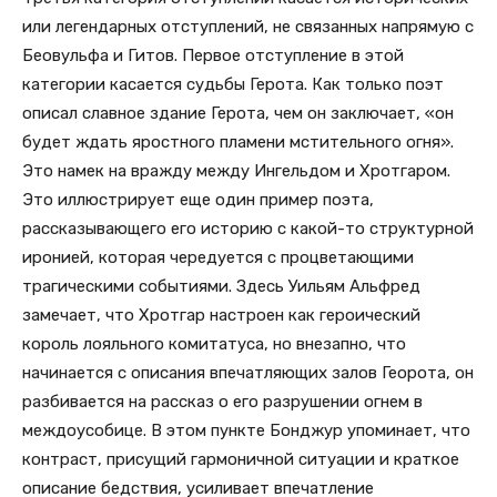
или легендарных отступлений, не связанных напрямую с
Беовульфа и Гитов. Первое отступление в этой
категории касается судьбы Герота. Как только поэт
описал славное здание Герота, чем он заключает, «он
будет ждать яростного пламени мстительного огня».
Это намек на вражду между Ингельдом и Хротгаром.
Это иллюстрирует еще один пример поэта,
рассказывающего его историю с какой-то структурной
иронией, которая чередуется с процветающими
трагическими событиями. Здесь Уильям Альфред
замечает, что Хротгар настроен как героический
король лояльного комитатуса, но внезапно, что
начинается с описания впечатляющих залов Георота, он
разбивается на рассказ о его разрушении огнем в
междоусобице. В этом пункте Бонджур упоминает, что
контраст, присущий гармоничной ситуации и краткое
описание бедствия, усиливает впечатление