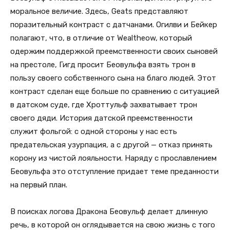
моральное величие. Здесь, Geats представляют
поразительный контраст с датчанами. Огилви и Бейкер
полагают, что, в отличие от Wealtheow, который
одержим поддержкой преемственности своих сыновей
на престоле, Гигд просит Беовульфа взять трон в
пользу своего собственного сына на благо людей. Этот
контраст сделан еще больше по сравнению с ситуацией
в датском суде, где Хроттульф захватывает трон
своего дяди. История датской преемственности
служит фольгой: с одной стороны у нас есть
предательская узурпация, а с другой — отказ принять
корону из чистой лояльности. Наряду с прославлением
Беовульфа это отступление придает теме преданности
на первый план.
В поисках логова Дракона Беовульф делает длинную
речь, в которой он оглядывается на свою жизнь с того