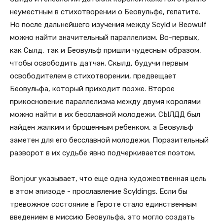
неуместным в стихотворении о Беовульфе, гепатите.
Но после дальнейшего изучения между Scyld и Beowulf
можно найти значительный параллелизм. Во-первых,
как Сылд, так и Беовульф пришли чудесным образом,
чтобы освободить датчан. Скылд, будучи первым
освободителем в стихотворении, предвещает
Беовульфа, который приходит позже. Второе
прикосновение параллелизма между двумя королями
можно найти в их бесславной молодежи. СЫЛДД был
найден жалким и брошенным ребенком, а Беовульф
заметен для его бесславной молодежи. Поразительный
разворот в их судьбе явно подчеркивается поэтом.
Bonjour указывает, что еще одна художественная цель
в этом эпизоде ​​- прославление Scyldings. Если бы
тревожное состояние в Героте стало единственным
введением в миссию Беовульфа, это могло создать