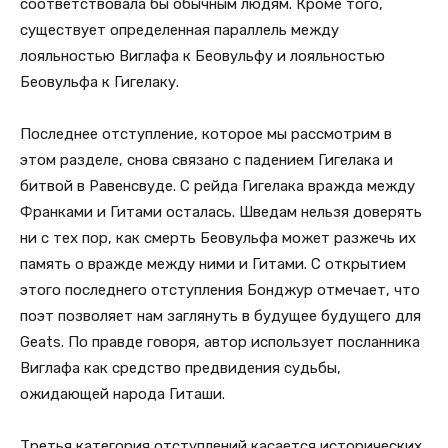
соответствовала бы обычным людям. Кроме того,
существует определенная параллель между
лояльностью Виглафа к Беовульфу и лояльностью
Беовульфа к Гигелаку.
Последнее отступление, которое мы рассмотрим в
этом разделе, снова связано с падением Гигелака и
битвой в Равенсвуде. С рейда Гигелака вражда между
Франками и Гитами осталась. Шведам нельзя доверять
ни с тех пор, как смерть Беовульфа может разжечь их
память о вражде между ними и Гитами. С открытием
этого последнего отступления Бонджур отмечает, что
поэт позволяет нам заглянуть в будущее будущего для
Geats. По правде говоря, автор использует посланника
Виглафа как средство предвидения судьбы,
ожидающей народа Гиташи.
Третья категория отступлений касается исторических