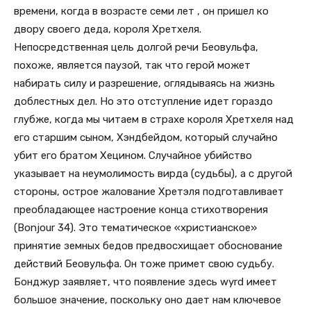
времени, когда в возрасте семи лет , он пришел ко
двору своего деда, короля Хретхеля.
Непосредственная цель долгой речи Беовульфа,
похоже, является паузой, так что герой может
набирать силу и разрешение, оглядываясь на жизнь
доблестных дел. Но это отступление идет гораздо
глубже, когда мы читаем в страхе короля Хретхеля над
его старшим сыном, Хэндбейдом, который случайно
убит его братом Хецином. Случайное убийство
указывает на неумолимость вирда (судьбы), а с другой
стороны, острое жалование Хретэля подготавливает
преобладающее настроение конца стихотворения
(Bonjour 34). Это тематическое «христианское»
принятие земных бедов предвосхищает обоснование
действий Беовульфа. Он тоже примет свою судьбу.
Бонджур заявляет, что появление здесь wyrd имеет
большое значение, поскольку оно дает нам ключевое