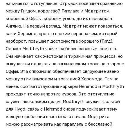
начинается отступление. Отрывок посвящен сравнению
между Гигдом, королевой Гигелака и Модтритом,
королевой Оффы, королем углов, до их переезда в
Англию. На первый взгляд, Модтрит может показаться,
как и Херомод, просто плохим персонажем, который,
наоборот, повышает достоинства хорошего (Гигд).
Однако Modthryth является более сложным, чем это.
Она начинает как жестокая и тираничная принцесса, но
выкупается однажды на англиканском троне на стороне
Оффы. Эта оппозиция обеспечивает связующее звено
между этим эпизодом и трагедией Херомода. Тем не
менее, соответствующие карьеры Heremod и Modthryth
проходят точно напротив курсов. Это отступление
служит нескольким целям: Modthryth служит фольгой
для Hygd; связь с Heremod снова подчеркивает тему
«злоупотребления властью», а начало Модтрита
можно рассматривать как параллель с бесславной