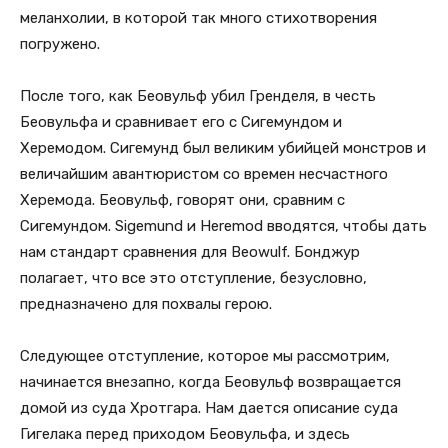
меланхолии, в которой так много стихотворения
погружено.
После того, как Беовульф убил Гренделя, в честь
Беовульфа и сравнивает его с Сигемундом и
Херемодом. Сигемунд был великим убийцей монстров и
величайшим авантюристом со времен несчастного
Херемода. Беовульф, говорят они, сравним с
Сигемундом. Sigemund и Heremod вводятся, чтобы дать
нам стандарт сравнения для Beowulf. Бонджур
полагает, что все это отступление, безусловно,
предназначено для похвалы герою.
Следующее отступление, которое мы рассмотрим,
начинается внезапно, когда Беовульф возвращается
домой из суда Хротгара. Нам дается описание суда
Гигелака перед приходом Беовульфа, и здесь