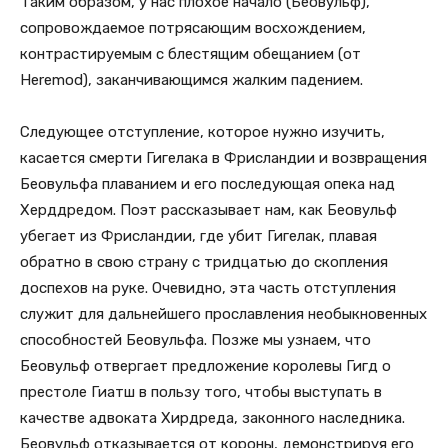
Таким образом, у нас плохое начало (Беовульф),
сопровождаемое потрясающим восхождением,
контрастируемым с блестящим обещанием (от
Heremod), заканчивающимся жалким падением.
Следующее отступление, которое нужно изучить,
касается смерти Гигелака в Фрисландии и возвращения
Беовульфа плаванием и его последующая опека над
Херддредом. Поэт рассказывает нам, как Беовульф
убегает из Фрисландии, где убит Гигелак, плавая
обратно в свою страну с тридцатью до скопления
доспехов на руке. Очевидно, эта часть отступления
служит для дальнейшего прославления необыкновенных
способностей Беовульфа. Позже мы узнаем, что
Беовульф отвергает предложение королевы Гигд о
престоле Гиатш в пользу того, чтобы выступать в
качестве адвоката Хирдреда, законного наследника.
Беовульф отказывается от короны, демонстрируя его