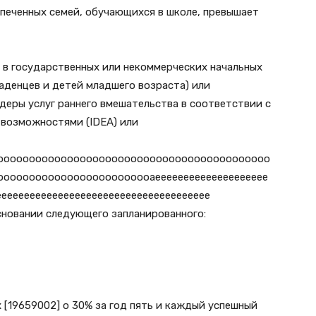
спеченных семей, обучающихся в школе, превышает
 в государственных или некоммерческих начальных
аденцев и детей младшего возраста) или
еры услуг раннего вмешательства в соответствии с
 возможностями (IDEA) или
ооооооооооооооооооооооооооооооооооооооооооо
оооооооооооооооооооооооаееееееееееееееееееее
ееееееееееееееееееееееееееееееееееееее
новании следующего запланированного:
х [19659002] o 30% за год пять и каждый успешный