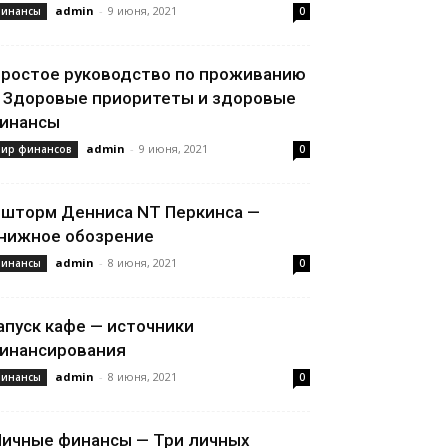
admin
-
9 июня, 2021
инансы
0
ростое руководство по проживанию
 Здоровые приоритеты и здоровые
инансы
admin
-
9 июня, 2021
ир финансов
0
 шторм Денниса NT Перкинса —
нижное обозрение
admin
-
8 июня, 2021
инансы
0
апуск кафе — источники
инансирования
admin
-
8 июня, 2021
инансы
0
ичные финансы — Три личных