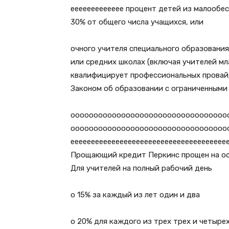
еееееееееееее процент детей из малообе
30% от общего числа учащихся, или
очного учителя специального образования
или средних школах (включая учителей мл
квалифицирует профессиональных провайд
Законом об образовании с ограниченными
оооооооооооооооооооооооооооооооооо
ооооооооооооооооооооооооооооооооооо
ееееееееееееееееееееееееееееееееееееее
Прощающий кредит Перкинс прощен на ос
Для учителей на полный рабочий день
o 15% за каждый из лет один и два
o 20% для каждого из трех трех и четыре