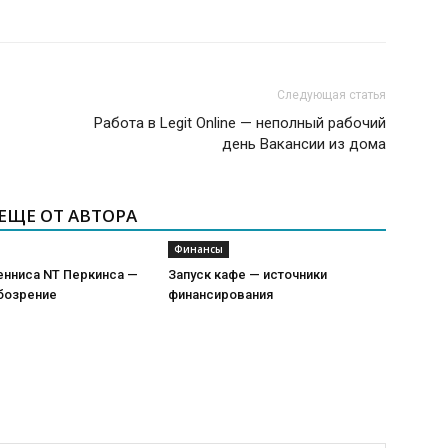
Следующая статья
Работа в Legit Online — неполный рабочий
день Вакансии из дома
ЕЩЕ ОТ АВТОРА
Финансы
енниса NT Перкинса —
Запуск кафе — источники
бозрение
финансирования