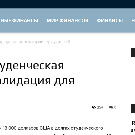
СНЫЕ ФИНАНСЫ
МИР ФИНАНСОВ
ФИНАНСЫ
Н
кредитная консолидация для учителей
уденческая
олидация для
254
0
R
м 18 000 долларов США в долгах студенческого
а