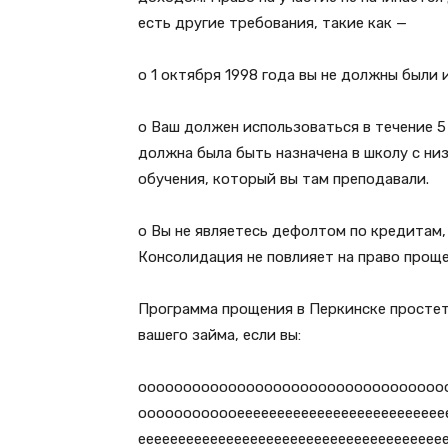
есть другие требования, такие как —
o 1 октября 1998 года вы не должны были
o Ваш должен использоваться в течение 5
должна была быть назначена в школу с низ
обучения, который вы там преподавали.
o Вы не являетесь дефолтом по кредитам,
Консолидация не повлияет на право прощ
Программа прощения в Перкинске простет
вашего займа, если вы:
оооооооооооооооооооооооооооооооооо
оооооооооооеееееееееееееееееееееееееее
ееееееееееееееееееееееееееееееееееееее