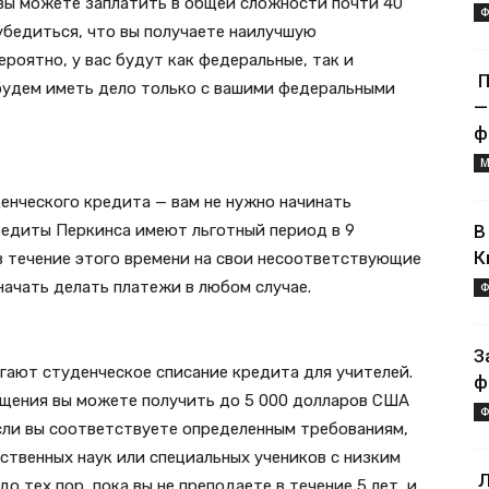
, вы можете заплатить в общей сложности почти 40
Ф
убедиться, что вы получаете наилучшую
роятно, у вас будут как федеральные, так и
П
 будем иметь дело только с вашими федеральными
—
ф
М
енческого кредита — вам не нужно начинать
редиты Перкинса имеют льготный период в 9
В
К
в течение этого времени на свои несоответствующие
начать делать платежи в любом случае.
Ф
З
гают студенческое списание кредита для учителей.
ф
щения вы можете получить до 5 000 долларов США
Ф
если вы соответствуете определенным требованиям,
ственных наук или специальных учеников с низким
Л
о тех пор, пока вы не преподаете в течение 5 лет, и