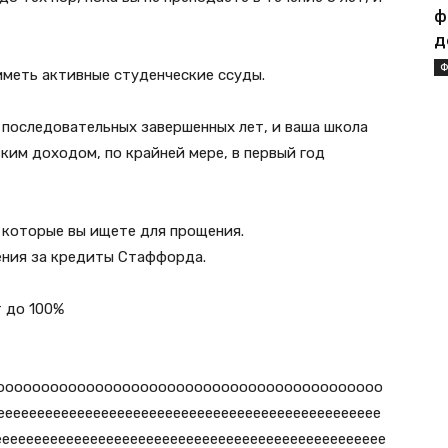
ф
д
Ф
 иметь активные студенческие ссуды.
 последовательных завершенных лет, и ваша школа
ким доходом, по крайней мере, в первый год
 которые вы ищете для прощения.
ения за кредиты Стаффорда.
 до 100%
ооооооооооооооооооооооооооооооооооооооооооо
еееееееееееееееееееееееееееееееееееееееееееееее
еееееееееееееееееееееееееееееееееееееееееееееееее